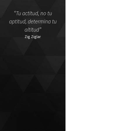
“Tu actitud, no tu
aptitud, determina tu
altitud”
Zig Ziglar